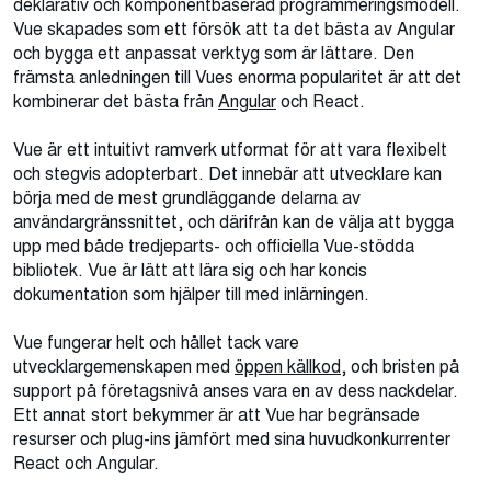
deklarativ och komponentbaserad programmeringsmodell.
Vue skapades som ett försök att ta det bästa av Angular
och bygga ett anpassat verktyg som är lättare. Den
främsta anledningen till Vues enorma popularitet är att det
kombinerar det bästa från
Angular
och React.
Vue är ett intuitivt ramverk utformat för att vara flexibelt
och stegvis adopterbart. Det innebär att utvecklare kan
börja med de mest grundläggande delarna av
användargränssnittet, och därifrån kan de välja att bygga
upp med både tredjeparts- och officiella Vue-stödda
bibliotek. Vue är lätt att lära sig och har koncis
dokumentation som hjälper till med inlärningen.
Vue fungerar helt och hållet tack vare
utvecklargemenskapen med
öppen källkod
, och bristen på
support på företagsnivå anses vara en av dess nackdelar.
Ett annat stort bekymmer är att Vue har begränsade
resurser och plug-ins jämfört med sina huvudkonkurrenter
React och Angular.