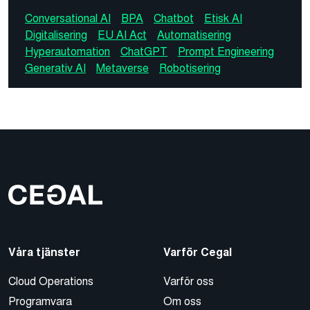
Conversational AI
BPA
Chatbot
Etisk AI
Digitalisering
EU AI Act
Automatisering
Hyperautomation
ChatGPT
Prompt Engineering
Generativ AI
Metaverse
Robotisering
Våra tjänster
Varför Cegal
Cloud Operations
Varför oss
Programvara
Om oss