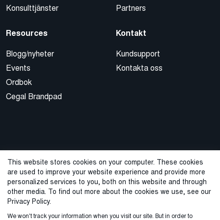
Konsulttjänster
Partners
Resources
Kontakt
Blogg/nyheter
Kundsupport
Events
Kontakta oss
Ordbok
Cegal Brandpad
This website stores cookies on your computer. These cookies
are used to improve your website experience and provide more
© 2026 Cegal
personalized services to you, both on this website and through
other media. To find out more about the cookies we use, see our
Integritetspolicy
Cookie Policy
Sales Terms and Conditions
Privacy Policy.
We won't track your information when you visit our site. But in order to