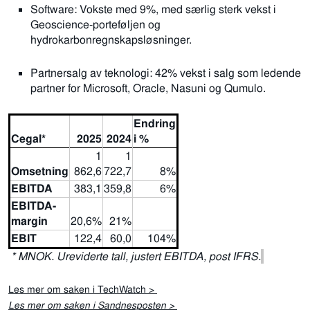
Software: Vokste med 9%, med særlig sterk vekst i
Geoscience-porteføljen og
hydrokarbonregnskapsløsninger.
Partnersalg av teknologi: 42% vekst i salg som ledende
partner for Microsoft, Oracle, Nasuni og Qumulo.
Endring
Cegal*
2025
2024
i %
1
1
Omsetning
862,6
722,7
8%
EBITDA
383,1
359,8
6%
EBITDA-
margin
20,6%
21%
EBIT
122,4
60,0
104%
* MNOK. Ureviderte tall, justert EBITDA, post IFRS.
Les mer om saken i TechWatch >
Les mer om saken i Sandnesposten >