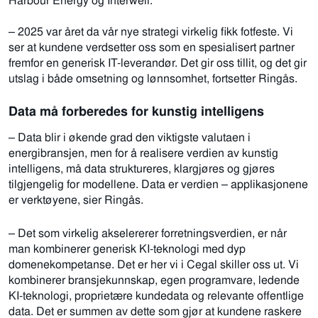
Harbour Energy og Interwell.
– 2025 var året da vår nye strategi virkelig fikk fotfeste. Vi
ser at kundene verdsetter oss som en spesialisert partner
fremfor en generisk IT-leverandør. Det gir oss tillit, og det gir
utslag i både omsetning og lønnsomhet, fortsetter Ringås.
Data må forberedes for kunstig intelligens
– Data blir i økende grad den viktigste valutaen i
energibransjen, men for å realisere verdien av kunstig
intelligens, må data struktureres, klargjøres og gjøres
tilgjengelig for modellene. Data er verdien – applikasjonene
er verktøyene, sier Ringås.
– Det som virkelig akselererer forretningsverdien, er når
man kombinerer generisk KI-teknologi med dyp
domenekompetanse. Det er her vi i Cegal skiller oss ut. Vi
kombinerer bransjekunnskap, egen programvare, ledende
KI-teknologi, proprietære kundedata og relevante offentlige
data. Det er summen av dette som gjør at kundene raskere