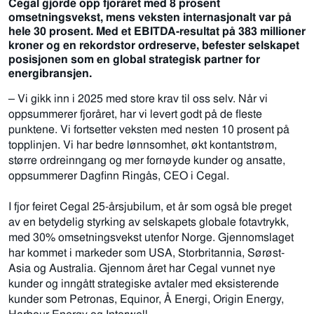
Cegal gjorde opp fjoråret med 8 prosent
omsetningsvekst, mens veksten internasjonalt var på
hele 30 prosent. Med et EBITDA-resultat på 383 millioner
kroner og en rekordstor ordreserve, befester selskapet
posisjonen som en global strategisk partner for
energibransjen.
– Vi gikk inn i 2025 med store krav til oss selv. Når vi
oppsummerer fjoråret, har vi levert godt på de fleste
punktene. Vi fortsetter veksten med nesten 10 prosent på
topplinjen. Vi har bedre lønnsomhet, økt kontantstrøm,
større ordreinngang og mer fornøyde kunder og ansatte,
oppsummerer Dagfinn Ringås, CEO i Cegal.
I fjor feiret Cegal 25-årsjubilum, et år som også ble preget
av en betydelig styrking av selskapets globale fotavtrykk,
med 30% omsetningsvekst utenfor Norge. Gjennomslaget
har kommet i markeder som USA, Storbritannia, Sørøst-
Asia og Australia. Gjennom året har Cegal vunnet nye
kunder og inngått strategiske avtaler med eksisterende
kunder som Petronas, Equinor, Å Energi, Origin Energy,