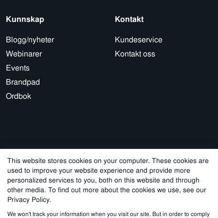
Kunnskap
Kontakt
Blogg/nyheter
Kundeservice
Webinarer
Kontakt oss
Events
Brandpad
Ordbok
This website stores cookies on your computer. These cookies are
used to improve your website experience and provide more
© 2026 Cegal
personalized services to you, both on this website and through
other media. To find out more about the cookies we use, see our
Privacy Policy
Cookie Policy
Sales Terms and Conditions
Privacy Policy.
We won't track your information when you visit our site. But in order to comply