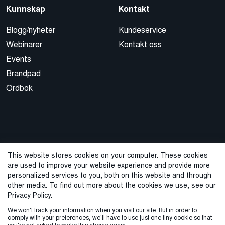
Kunnskap
Kontakt
Blogg/nyheter
Kundeservice
Webinarer
Kontakt oss
Events
Brandpad
Ordbok
This website stores cookies on your computer. These cookies
are used to improve your website experience and provide more
© 2026 Cegal
personalized services to you, both on this website and through
other media. To find out more about the cookies we use, see our
Privacy Policy
Cookie Policy
Sales Terms and Conditions
Privacy Policy.
We won't track your information when you visit our site. But in order to
ISO-sertifisering
Varslingstjeneste
comply with your preferences, we'll have to use just one tiny cookie so that