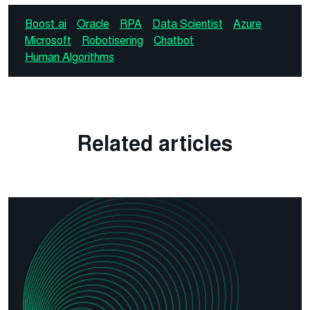
Boost.ai
Oracle
RPA
Data Scientist
Azure
Microsoft
Robotisering
Chatbot
Human Algorithms
Related articles