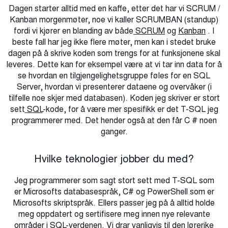
Dagen starter alltid med en kaffe, etter det har vi SCRUM /
Kanban morgenmøter, noe vi kaller SCRUMBAN (standup)
fordi vi kjører en blanding av både
SCRUM
og
Kanban
. I
beste fall har jeg ikke flere møter, men kan i stedet bruke
dagen på å skrive koden som trengs for at funksjonene skal
leveres. Dette kan for eksempel være at vi tar inn data for å
se hvordan en tilgjengelighetsgruppe føles for en SQL
Server, hvordan vi presenterer dataene og overvåker (i
tilfelle noe skjer med databasen). Koden jeg skriver er stort
sett
SQL
-kode, for å være mer spesifikk er det T-SQL jeg
programmerer med. Det hender også at den får C # noen
ganger.
Hvilke teknologier jobber du med?
Jeg programmerer som sagt stort sett med T-SQL som
er
Microsofts
databasespråk, C# og PowerShell som er
Microsofts skriptspråk. Ellers passer jeg på å alltid holde
meg oppdatert og sertifisere meg innen nye relevante
områder i SQL-verdenen. Vi drar vanligvis til den lørerike