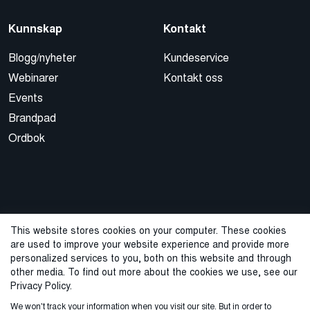
Kunnskap
Kontakt
Blogg/nyheter
Kundeservice
Webinarer
Kontakt oss
Events
Brandpad
Ordbok
This website stores cookies on your computer. These cookies
are used to improve your website experience and provide more
© 2026 Cegal
personalized services to you, both on this website and through
other media. To find out more about the cookies we use, see our
Privacy Policy
Cookie Policy
Sales Terms and Conditions
Privacy Policy.
We won't track your information when you visit our site. But in order to