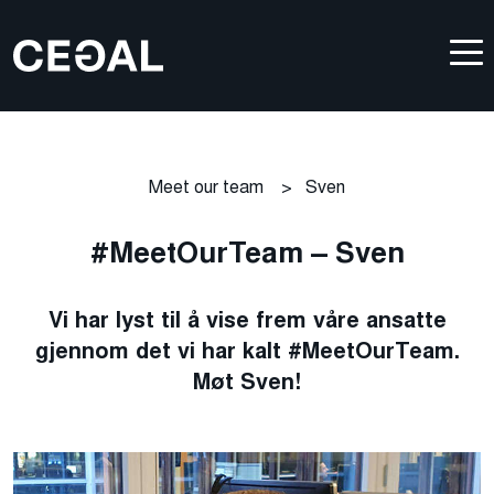
Meet our team
>
Sven
#MeetOurTeam – Sven
Vi har lyst til å vise frem våre ansatte
gjennom det vi har kalt #MeetOurTeam.
Møt Sven!