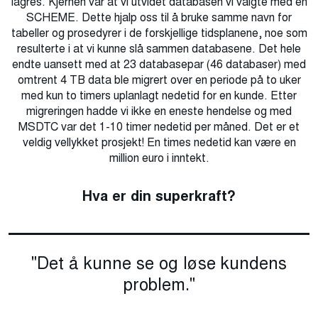
lagres. Kjernen var at vi utvidet databasen vi valgte med en
SCHEME. Dette hjalp oss til å bruke samme navn for
tabeller og prosedyrer i de forskjellige tidsplanene, noe som
resulterte i at vi kunne slå sammen databasene. Det hele
endte uansett med at 23 databasepar (46 databaser) med
omtrent 4 TB data ble migrert over en periode på to uker
med kun to timers uplanlagt nedetid for en kunde. Etter
migreringen hadde vi ikke en eneste hendelse og med
MSDTC var det 1-10 timer nedetid per måned. Det er et
veldig vellykket prosjekt! En times nedetid kan være en
million euro i inntekt.
Hva er din superkraft?
"Det å kunne se og løse kundens
problem."