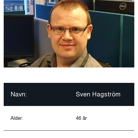
Navn:
Sven Hagström
Alder:
46 år