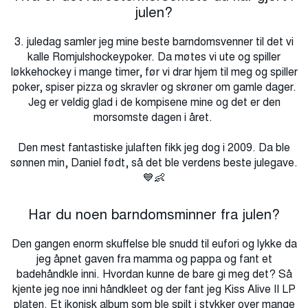
julen?
3. juledag samler jeg mine beste barndomsvenner til det vi
kalle Romjulshockeypoker. Da møtes vi ute og spiller
løkkehockey i mange timer, før vi drar hjem til meg og spiller
poker, spiser pizza og skravler og skrøner om gamle dager.
Jeg er veldig glad i de kompisene mine og det er den
morsomste dagen i året.
Den mest fantastiske julaften fikk jeg dog i 2009. Da ble
sønnen min, Daniel født, så det ble verdens beste julegave.
💙👶
Har du noen barndomsminner fra julen?
Den gangen enorm skuffelse ble snudd til eufori og lykke da
jeg åpnet gaven fra mamma og pappa og fant et
badehåndkle inni. Hvordan kunne de bare gi meg det? Så
kjente jeg noe inni håndkleet og der fant jeg Kiss Alive II LP
platen. Et ikonisk album som ble spilt i stykker over mange