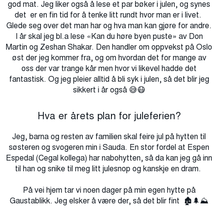
god mat.
Jeg
liker også å lese et par bøker i julen, og synes
det
er
en fin tid for å tenke litt rundt hvor man er i livet.
Glede seg over det man har og hva man kan gjøre for andre.
I år
skal jeg
bl.a
lese «Kan du høre byen puste» av
Don
Martin og
Zeshan
Shakar
. Den handler om oppvekst på Oslo
øst der jeg
kommer fra, og om hvordan det
for mange
av
oss der
var trange
kår
men hvor vi likevel hadde det
fantastisk
. Og jeg
pleier alltid å bli syk i julen, så det blir jeg
sikkert i år også
😅😷
Hva er årets plan for juleferien?
Jeg, barna og resten av familien skal feire jul på hytten til
søsteren og svogeren min i Sauda. En stor fordel at Espen
Espedal (Cegal kollega) har nabohytten, så da kan jeg gå inn
til han og snike til meg litt julesnop og kanskje en dram.
På vei hjem tar vi noen dager på min egen hytte på
Gaustablikk. Jeg elsker å være der, så det blir fint 🏚️🌲⛰️