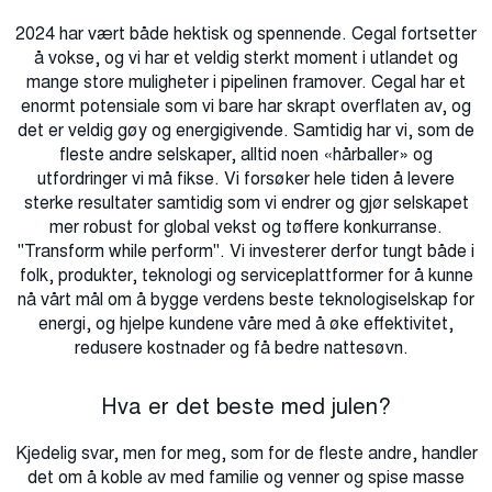
2024 har vært både hektisk og spennende. Cegal fortsetter
å vokse, og vi har
et
veldig
sterkt
moment i utlandet og
mange store
muligheter
i pipelinen framover.
Cegal har
et
enormt potensiale
som vi bare
har
skrapt overflaten av, og
det er veldig gøy
og energigivende.
Samtidig har vi, som de
fleste
andre selskaper,
alltid
noen «hårballer»
og
utfordringer
vi må fikse
. Vi forsøker hele tiden å levere
sterke resultater samtidig som vi
endrer og gjør selskapet
mer robust
for global vekst
og tøffere konkurranse
.
"
Transform
while
perform"
.
V
i investerer
derfor
tung
t
både i
folk,
produkter, teknologi og service
plattformer
for å kunne
nå v
årt mål om å bygge verdens beste teknologiselskap for
energi, og hjelpe kundene våre med å øke effektivitet,
redusere kostnader
og få bedre nattesøvn.
Hva er det beste med julen?
Kjedelig svar, men for meg, som for de fleste andre, handler
det om å koble av med familie og venner og spise masse