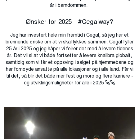
år i barndommen.
Ønsker for 2025 - #Cegalway?
Jeg har investert hele min framtid i Cegal
, så jeg har et
brennende ønske om at vi skal lykkes
sammen.
Cegal fyller
25 år i 2025 og jeg
håper vi feirer det med å levere tidenes
år
. Det vil si at
vi både
fortsetter å levere knallbra globalt,
samtidig som vi får et oppsving i salget på hjemme
bane
og
har fornøyde ansatte på alle lokasjoner og i alle land.
Får vi
til det, så blir det både mer fest og moro
og
flere karriere -
og utviklingsmuligheter for alle i 2025
🚀🚀