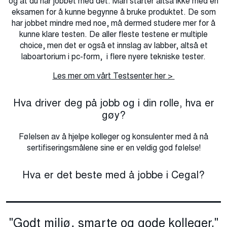
og at du har jobbet med det. Man starter altså ikke med en
eksamen for å kunne begynne å bruke produktet. De som
har jobbet mindre med noe, må dermed studere mer for å
kunne klare testen. De aller fleste testene er multiple
choice, men det er også et innslag av labber, altså et
laboartorium i pc-form, i flere nyere tekniske tester.
Les mer om vårt Testsenter her >
Hva driver deg på jobb og i din rolle, hva er
gøy?
Følelsen av å hjelpe kolleger og konsulenter med å nå
sertifiseringsmålene sine er en veldig god følelse!
Hva er det beste med å jobbe i Cegal?
"Godt miljø, smarte og gode kolleger."