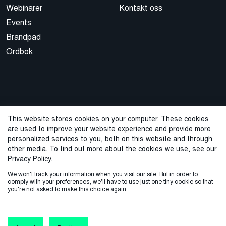
Webinarer
Kontakt oss
Events
Brandpad
Ordbok
This website stores cookies on your computer. These cookies
are used to improve your website experience and provide more
© 2026 Cegal
personalized services to you, both on this website and through
other media. To find out more about the cookies we use, see our
Privacy Policy
Cookie Policy
Sales Terms and Conditions
Privacy Policy.
We won't track your information when you visit our site. But in order to
ISO-sertifisering
Varslingstjeneste
comply with your preferences, we'll have to use just one tiny cookie so that
you're not asked to make this choice again.