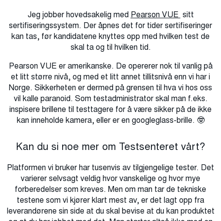
Jeg jobber hovedsakelig med
Pearson VUE
sitt
sertifiseringssystem. Der åpnes det for tider sertifiseringer
kan tas, før kandidatene knyttes opp med hvilken test de
skal ta og til hvilken tid.
Pearson VUE er amerikanske. De opererer nok til vanlig på
et litt større nivå, og med et litt annet tillitsnivå enn vi har i
Norge. Sikkerheten er dermed på grensen til hva vi hos oss
vil kalle paranoid. Som testadministrator skal man f.eks.
inspisere brillene til testtagere for å være sikker på de ikke
kan inneholde kamera, eller er en googleglass-brille. 🤓
Kan du si noe mer om Testsenteret vårt?
Platformen vi bruker har tusenvis av tilgjengelige tester. Det
varierer selvsagt veldig hvor vanskelige og hvor mye
forberedelser som kreves. Men om man tar de tekniske
testene som vi kjører klart mest av, er det lagt opp fra
leverandørene sin side at du skal bevise at du kan produktet