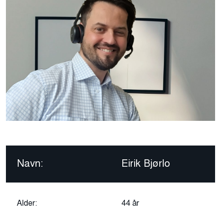
Navn:
Eirik Bjørlo
Alder:
44 år