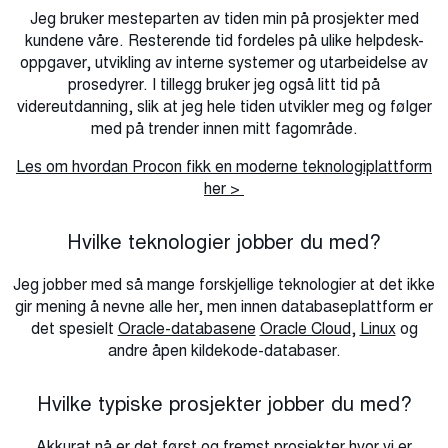
Jeg bruker mesteparten av tiden min på prosjekter med
kundene våre. Resterende tid fordeles på ulike helpdesk-
oppgaver, utvikling av interne systemer og utarbeidelse av
prosedyrer. I tillegg bruker jeg også litt tid på
videreutdanning, slik at jeg hele tiden utvikler meg og følger
med på trender innen mitt fagområde.
Les om hvordan Procon fikk en moderne teknologiplattform
her >
Hvilke teknologier jobber du med?
Jeg jobber med så mange forskjellige teknologier at det ikke
gir mening å nevne alle her, men innen databaseplattform er
det spesielt
Oracle-databasene
Oracle Cloud
,
Linux
og
andre åpen kildekode-databaser.
Hvilke typiske prosjekter jobber du med?
Akkurat nå er det først og fremst prosjekter hvor vi er